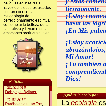
y éstas comen
películas educativas a
tiernamente.
través de las cuales ustedes
podrán conocer la
¡Estoy enamor
metodología del
perfeccionamiento espiritual,
hasta las lágr
contemplar la belleza de la
¡En Mis palma
naturaleza y llenarse de las
emociones positivas sutiles.
¡Estoy acarici
abrazándolos,
Mi Amor!
¡Tú también a
comprendiendo
Dios!
Noticias
30.10.2016
Dobrynya. Bylinas.
¿Qué es la ecología?
11.07.2016
La
ecología
es
Parábolas de Lao Tsé
,