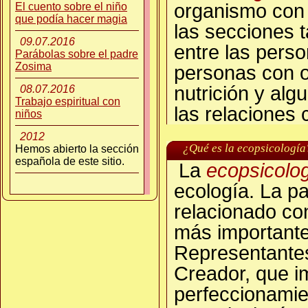
organismo con 
El cuento sobre el niño
que podía hacer magia
las secciones t
09.07.2016
entre las perso
Parábolas sobre el padre
Zosima
personas con o
nutrición y al
08.07.2016
Trabajo espiritual con
las relaciones 
niños
2012
¿Qué es la ecopsicología
Hemos abierto la sección
española de este sitio.
La
ecopsicolo
ecología. La pa
relacionado con
más importante
Representantes.
Creador, que i
perfeccionamien