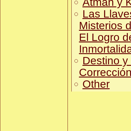
Atman y K
Las Llave
Misterios d
El Logro d
Inmortalid
Destino y
Correcció
Other