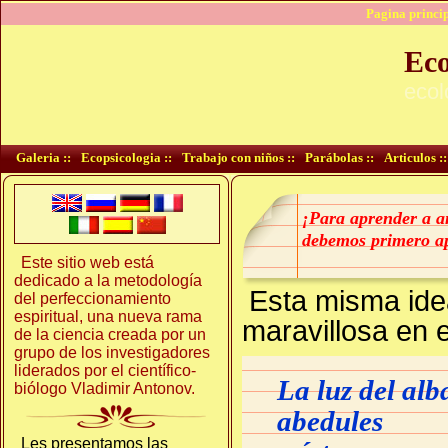
Pagina princip
Eco
ecol
Galeria ::
Ecopsicologia ::
Trabajo con niños ::
Parábolas ::
Articulos ::
¡Para aprender a a
debemos primero a
Este sitio web está
dedicado a la metodología
Esta misma ide
del perfeccionamiento
espiritual, una nueva rama
maravillosa en 
de la ciencia creada por un
grupo de los investigadores
liderados por el científico-
La luz del alba
biólogo Vladimir Antonov.
abedules
Les presentamos las