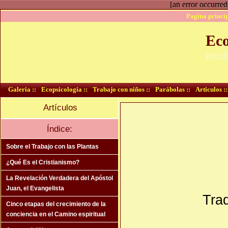
[an error occurred
Pagina princip
Eco
ecol
Galeria ::
Ecopsicologia ::
Trabajo con niños ::
Parábolas ::
Articulos ::
Artículos
Índice:
Sobre el Trabajo con las Plantas
¿Qué Es el Cristianismo?
La Revelación Verdadera del Apóstol
Juan, el Evangelista
Trad
Cinco etapas del crecimiento de la
conciencia en el Camino espiritual