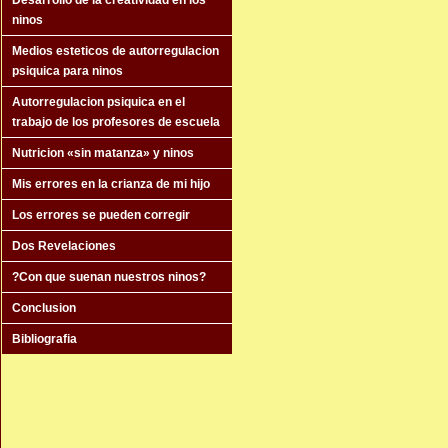
Desarrollo de la creatividad en los
ninos
Medios esteticos de autorregulacion
psiquica para ninos
Autorregulacion psiquica en el
trabajo de los profesores de escuela
Nutricion «sin matanza» y ninos
Mis errores en la crianza de mi hijo
Los errores se pueden corregir
Dos Revelaciones
?Con que suenan nuestros ninos?
Conclusion
Bibliografia