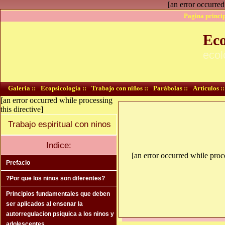
[an error occurred
Pagina princip
Eco
ecol
Galeria ::
Ecopsicologia ::
Trabajo con niños ::
Parábolas ::
Articulos ::
[an error occurred while processing
this directive]
Trabajo espiritual con ninos
Indice:
[an error occurred while proce
Prefacio
?Por que los ninos son diferentes?
Principios fundamentales que deben
ser aplicados al ensenar la
autorregulacion psiquica a los ninos y
adolescentes