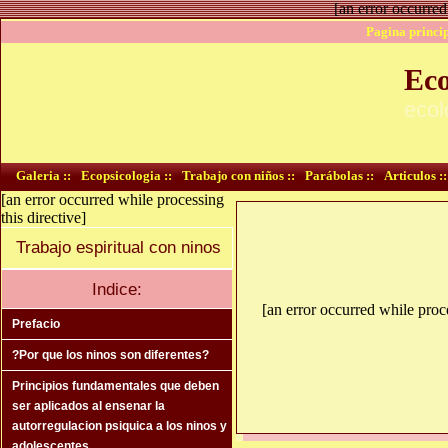
[an error occurred
Pagina princip
Eco
ecol
Galeria ::
Ecopsicologia ::
Trabajo con niños ::
Parábolas ::
Articulos ::
[an error occurred while processing
this directive]
Trabajo espiritual con ninos
Indice:
[an error occurred while proce
Prefacio
?Por que los ninos son diferentes?
Principios fundamentales que deben
ser aplicados al ensenar la
autorregulacion psiquica a los ninos y
adolescentes