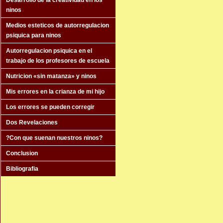
Desarrollo de la creatividad en los
ninos
Medios esteticos de autorregulacion
psiquica para ninos
Autorregulacion psiquica en el
trabajo de los profesores de escuela
Nutricion «sin matanza» y ninos
Mis errores en la crianza de mi hijo
Los errores se pueden corregir
Dos Revelaciones
?Con que suenan nuestros ninos?
Conclusion
Bibliografia