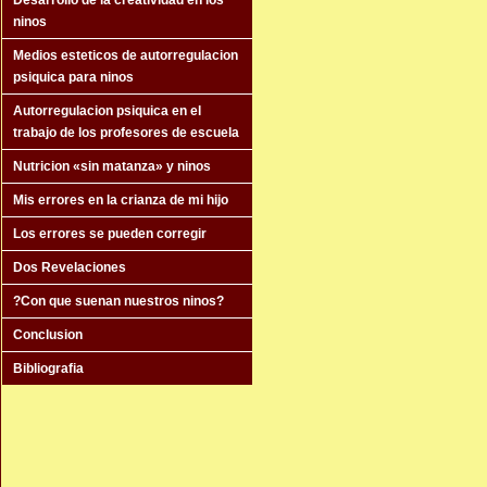
Desarrollo de la creatividad en los
ninos
Medios esteticos de autorregulacion
psiquica para ninos
Autorregulacion psiquica en el
trabajo de los profesores de escuela
Nutricion «sin matanza» y ninos
Mis errores en la crianza de mi hijo
Los errores se pueden corregir
Dos Revelaciones
?Con que suenan nuestros ninos?
Conclusion
Bibliografia