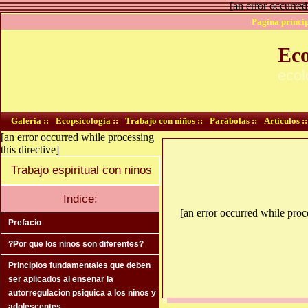
[an error occurred
Pagina princip
Eco
ecol
Galeria ::
Ecopsicologia ::
Trabajo con niños ::
Parábolas ::
Articulos ::
[an error occurred while processing
this directive]
Trabajo espiritual con ninos
Indice:
[an error occurred while proce
Prefacio
?Por que los ninos son diferentes?
Principios fundamentales que deben
ser aplicados al ensenar la
autorregulacion psiquica a los ninos y
adolescentes