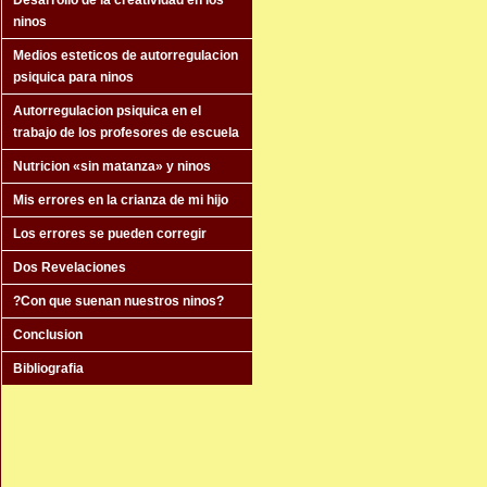
Desarrollo de la creatividad en los
ninos
Medios esteticos de autorregulacion
psiquica para ninos
Autorregulacion psiquica en el
trabajo de los profesores de escuela
Nutricion «sin matanza» y ninos
Mis errores en la crianza de mi hijo
Los errores se pueden corregir
Dos Revelaciones
?Con que suenan nuestros ninos?
Conclusion
Bibliografia