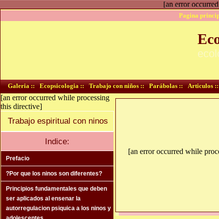
[an error occurred
Pagina princip
Eco
ecol
Galeria ::
Ecopsicologia ::
Trabajo con niños ::
Parábolas ::
Articulos ::
[an error occurred while processing
this directive]
Trabajo espiritual con ninos
Indice:
[an error occurred while proce
Prefacio
?Por que los ninos son diferentes?
Principios fundamentales que deben
ser aplicados al ensenar la
autorregulacion psiquica a los ninos y
adolescentes