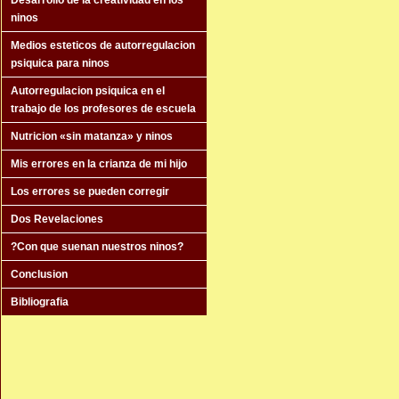
Desarrollo de la creatividad en los
ninos
Medios esteticos de autorregulacion
psiquica para ninos
Autorregulacion psiquica en el
trabajo de los profesores de escuela
Nutricion «sin matanza» y ninos
Mis errores en la crianza de mi hijo
Los errores se pueden corregir
Dos Revelaciones
?Con que suenan nuestros ninos?
Conclusion
Bibliografia