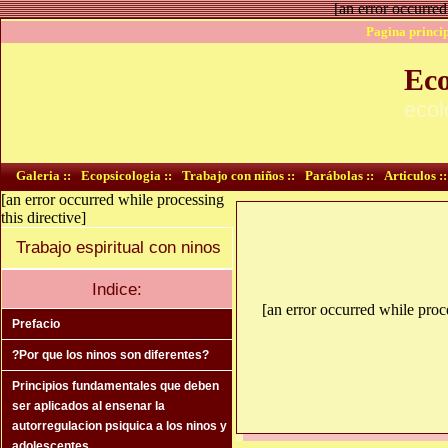
[an error occurred
Pagina princip
Eco
ecol
Galeria ::
Ecopsicologia ::
Trabajo con niños ::
Parábolas ::
Articulos ::
[an error occurred while processing
this directive]
Trabajo espiritual con ninos
Indice:
[an error occurred while proce
Prefacio
?Por que los ninos son diferentes?
Principios fundamentales que deben
ser aplicados al ensenar la
autorregulacion psiquica a los ninos y
adolescentes