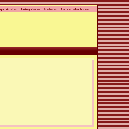
spirituales ::
Fotogaleria ::
Enlaces ::
Correo electronico ::