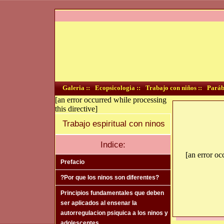
Galeria ::
Ecopsicologia ::
Trabajo con niños ::
Paráb
[an error occurred while processing
this directive]
Trabajo espiritual con ninos
Indice:
[an error oc
Prefacio
?Por que los ninos son diferentes?
Principios fundamentales que deben
ser aplicados al ensenar la
autorregulacion psiquica a los ninos y
adolescentes