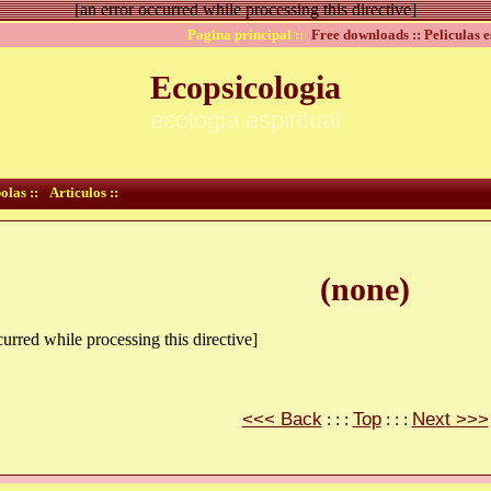
[an error occurred while processing this directive]
Pagina principal ::
Free downloads ::
Peliculas e
Ecopsicologia
ecologia espiritual
olas ::
Articulos ::
(none)
curred while processing this directive]
<<< Back
Top
Next >>>
: : :
: : :