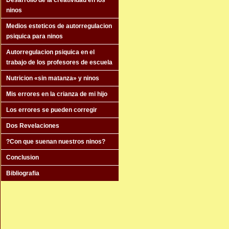
Desarrollo de la creatividad en los
ninos
Medios esteticos de autorregulacion
psiquica para ninos
Autorregulacion psiquica en el
trabajo de los profesores de escuela
Nutricion «sin matanza» y ninos
Mis errores en la crianza de mi hijo
Los errores se pueden corregir
Dos Revelaciones
?Con que suenan nuestros ninos?
Conclusion
Bibliografia