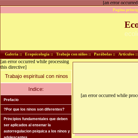
[an error occurred
Pagina princip
Eco
ecol
Galeria ::
Ecopsicologia ::
Trabajo con niños ::
Parábolas ::
Articulos ::
[an error occurred while processing
this directive]
Trabajo espiritual con ninos
Indice:
[an error occurred while proce
Prefacio
?Por que los ninos son diferentes?
Principios fundamentales que deben
ser aplicados al ensenar la
autorregulacion psiquica a los ninos y
adolescentes