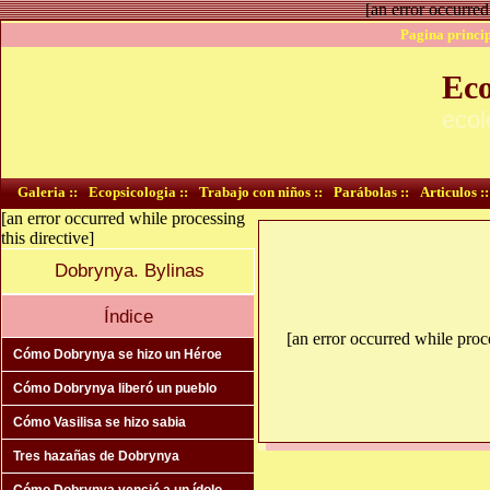
[an error occurred
Pagina princip
Eco
ecol
Galeria ::
Ecopsicologia ::
Trabajo con niños ::
Parábolas ::
Articulos ::
[an error occurred while processing
this directive]
Dobrynya. Bylinas
Índice
[an error occurred while proce
Cómo Dobrynya se hizo un Héroe
Cómo Dobrynya liberó un pueblo
Cómo Vasilisa se hizo sabia
Tres hazañas de Dobrynya