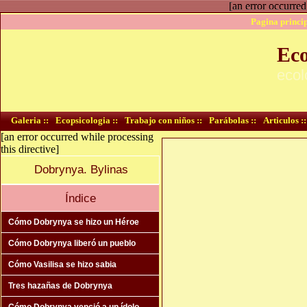
[an error occurred
Pagina princip
Eco
ecol
Galeria ::
Ecopsicologia ::
Trabajo con niños ::
Parábolas ::
Articulos ::
[an error occurred while processing
this directive]
Dobrynya. Bylinas
Índice
Cómo Dobrynya se hizo un Héroe
Cómo Dobrynya liberó un pueblo
Cómo Vasilisa se hizo sabia
Tres hazañas de Dobrynya