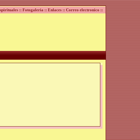
spirituales ::
Fotogaleria ::
Enlaces ::
Correo electronico ::