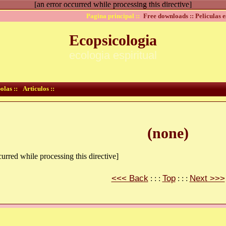
[an error occurred while processing this directive]
Pagina principal ::
Free downloads ::
Peliculas e
Ecopsicologia
ecologia espiritual
olas ::
Articulos ::
(none)
curred while processing this directive]
<<< Back
Top
Next >>>
: : :
: : :