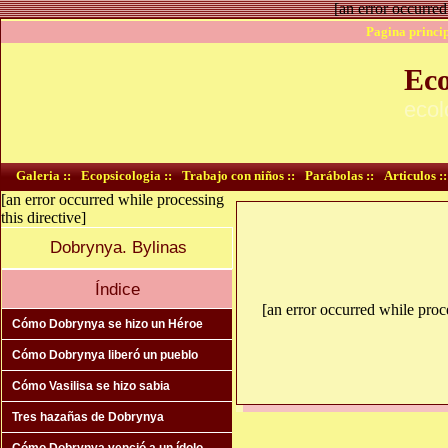
[an error occurred
Pagina princip
Eco
ecol
Galeria ::
Ecopsicologia ::
Trabajo con niños ::
Parábolas ::
Articulos ::
[an error occurred while processing
this directive]
Dobrynya. Bylinas
Índice
[an error occurred while proce
Cómo Dobrynya se hizo un Héroe
Cómo Dobrynya liberó un pueblo
Cómo Vasilisa se hizo sabia
Tres hazañas de Dobrynya