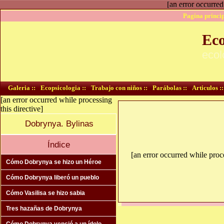
[an error occurred
Pagina princip
Eco
ecol
Galeria ::
Ecopsicologia ::
Trabajo con niños ::
Parábolas ::
Articulos ::
[an error occurred while processing
this directive]
Dobrynya. Bylinas
Índice
[an error occurred while proce
Cómo Dobrynya se hizo un Héroe
Cómo Dobrynya liberó un pueblo
Cómo Vasilisa se hizo sabia
Tres hazañas de Dobrynya