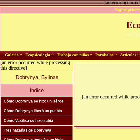
[an error occurred
Pagina princip
Eco
ecol
Galeria ::
Ecopsicologia ::
Trabajo con niños ::
Parábolas ::
Articulos ::
[an error occurred while processing
this directive]
Dobrynya. Bylinas
Índice
[an error occurred while proce
Cómo Dobrynya se hizo un Héroe
Cómo Dobrynya liberó un pueblo
Cómo Vasilisa se hizo sabia
Tres hazañas de Dobrynya