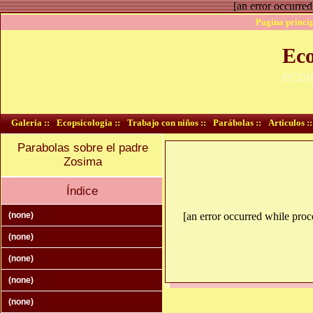
[an error occurred
Pagina princip
Eco
ecol
Galeria ::
Ecopsicologia ::
Trabajo con niños ::
Parábolas ::
Articulos ::
Parabolas sobre el padre
Zosima
Índice
(none)
[an error occurred while proce
(none)
(none)
(none)
(none)