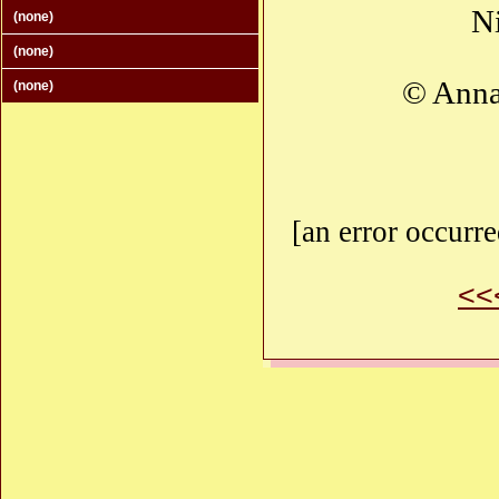
Ni
(none)
(none)
© Anna
(none)
[an error occurre
<<