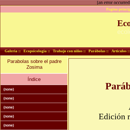
[an error occurred
Pagina princip
Eco
ecol
Galeria ::
Ecopsicologia ::
Trabajo con niños ::
Parábolas ::
Articulos ::
Parabolas sobre el padre
Zosima
Índice
Paráb
(none)
(none)
(none)
Edición 
(none)
(none)