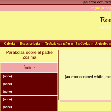
[an error occurred
Pagina princip
Eco
ecol
Galeria ::
Ecopsicologia ::
Trabajo con niños ::
Parábolas ::
Articulos ::
Parabolas sobre el padre
Zosima
Índice
(none)
[an error occurred while proce
(none)
(none)
(none)
(none)