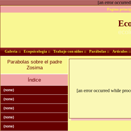
[an error occurred
Pagina princip
Eco
ecol
Galeria ::
Ecopsicologia ::
Trabajo con niños ::
Parábolas ::
Articulos ::
Parabolas sobre el padre
Zosima
Índice
(none)
[an error occurred while proce
(none)
(none)
(none)
(none)