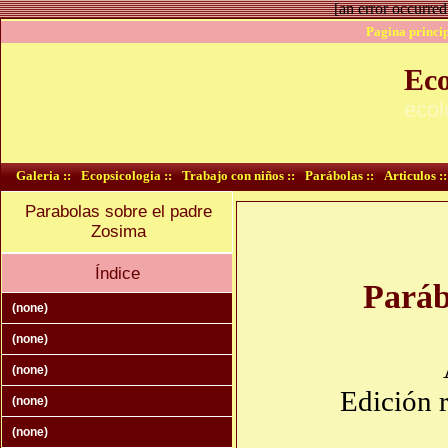
[an error occurred
Pagina princip
Eco
ecol
Galeria ::
Ecopsicologia ::
Trabajo con niños ::
Parábolas ::
Articulos ::
Parabolas sobre el padre
Zosima
Índice
Paráb
(none)
(none)
(none)
Edición 
(none)
(none)