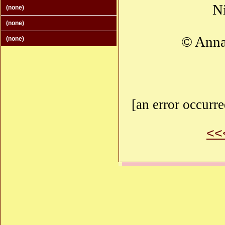
Ni
(none)
(none)
© Anna
(none)
[an error occurre
<<