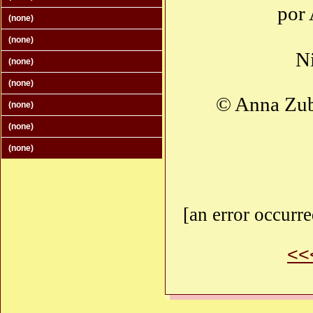
por 
(none)
(none)
Ni
(none)
(none)
© Anna Zub
(none)
(none)
(none)
[an error occurre
<<