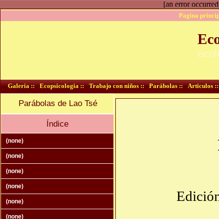
[an error occurred
Pagina princip
Eco
ecol
Galeria ::
Ecopsicologia ::
Trabajo con niños ::
Parábolas ::
Articulos ::
Parábolas de Lao Tsé
Índice
(none)
(none)
(none)
(none)
Edición
(none)
(none)