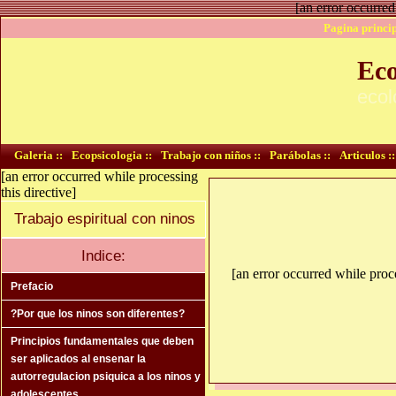
[an error occurred
Pagina princip
Eco
ecol
Galeria ::
Ecopsicologia ::
Trabajo con niños ::
Parábolas ::
Articulos ::
[an error occurred while processing
this directive]
Trabajo espiritual con ninos
Indice:
[an error occurred while proce
Prefacio
?Por que los ninos son diferentes?
Principios fundamentales que deben
ser aplicados al ensenar la
autorregulacion psiquica a los ninos y
adolescentes