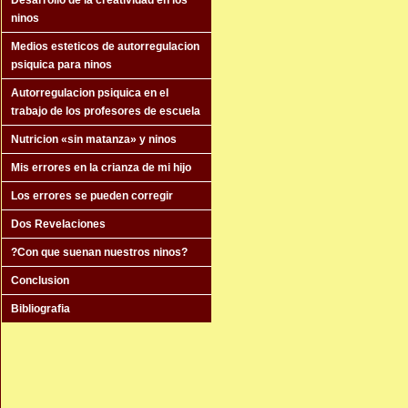
Desarrollo de la creatividad en los
ninos
Medios esteticos de autorregulacion
psiquica para ninos
Autorregulacion psiquica en el
trabajo de los profesores de escuela
Nutricion «sin matanza» y ninos
Mis errores en la crianza de mi hijo
Los errores se pueden corregir
Dos Revelaciones
?Con que suenan nuestros ninos?
Conclusion
Bibliografia