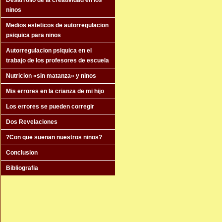
Desarrollo de la creatividad en los
ninos
Medios esteticos de autorregulacion
psiquica para ninos
Autorregulacion psiquica en el
trabajo de los profesores de escuela
Nutricion «sin matanza» y ninos
Mis errores en la crianza de mi hijo
Los errores se pueden corregir
Dos Revelaciones
?Con que suenan nuestros ninos?
Conclusion
Bibliografia