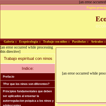
[an error occurred
Pagina princip
Eco
ecol
Galeria ::
Ecopsicologia ::
Trabajo con niños ::
Parábolas ::
Articulos ::
[an error occurred while processing
this directive]
Trabajo espiritual con ninos
Indice:
[an error occurred while proce
Prefacio
?Por que los ninos son diferentes?
Principios fundamentales que deben
ser aplicados al ensenar la
autorregulacion psiquica a los ninos y
adolescentes