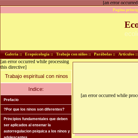
[an error occurred
Pagina princip
Eco
ecol
Galeria ::
Ecopsicologia ::
Trabajo con niños ::
Parábolas ::
Articulos ::
[an error occurred while processing
this directive]
Trabajo espiritual con ninos
Indice:
[an error occurred while proce
Prefacio
?Por que los ninos son diferentes?
Principios fundamentales que deben
ser aplicados al ensenar la
autorregulacion psiquica a los ninos y
adolescentes