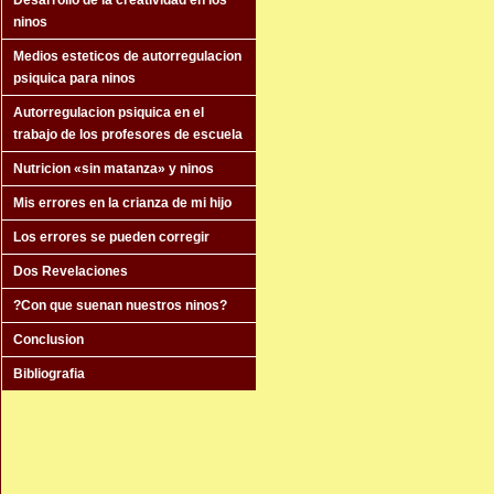
Desarrollo de la creatividad en los
ninos
Medios esteticos de autorregulacion
psiquica para ninos
Autorregulacion psiquica en el
trabajo de los profesores de escuela
Nutricion «sin matanza» y ninos
Mis errores en la crianza de mi hijo
Los errores se pueden corregir
Dos Revelaciones
?Con que suenan nuestros ninos?
Conclusion
Bibliografia