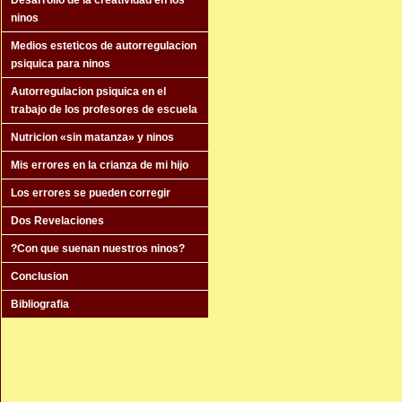
Desarrollo de la creatividad en los
ninos
Medios esteticos de autorregulacion
psiquica para ninos
Autorregulacion psiquica en el
trabajo de los profesores de escuela
Nutricion «sin matanza» y ninos
Mis errores en la crianza de mi hijo
Los errores se pueden corregir
Dos Revelaciones
?Con que suenan nuestros ninos?
Conclusion
Bibliografia