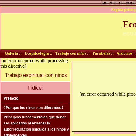
[an error occurred
Pagina princip
Eco
ecol
Galeria ::
Ecopsicologia ::
Trabajo con niños ::
Parábolas ::
Articulos ::
[an error occurred while processing
this directive]
Trabajo espiritual con ninos
Indice:
[an error occurred while proce
Prefacio
?Por que los ninos son diferentes?
Principios fundamentales que deben
ser aplicados al ensenar la
autorregulacion psiquica a los ninos y
adolescentes