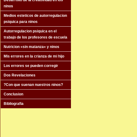
Desarrollo de la creatividad en los
ninos
Medios esteticos de autorregulacion
psiquica para ninos
Autorregulacion psiquica en el
trabajo de los profesores de escuela
Nutricion «sin matanza» y ninos
Mis errores en la crianza de mi hijo
Los errores se pueden corregir
Dos Revelaciones
?Con que suenan nuestros ninos?
Conclusion
Bibliografia