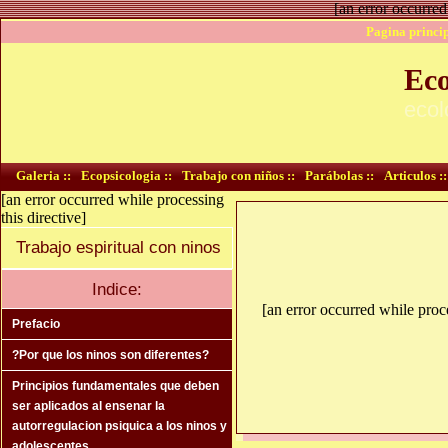
[an error occurred
Pagina princip
Eco
ecol
Galeria ::
Ecopsicologia ::
Trabajo con niños ::
Parábolas ::
Articulos ::
[an error occurred while processing
this directive]
Trabajo espiritual con ninos
Indice:
[an error occurred while proce
Prefacio
?Por que los ninos son diferentes?
Principios fundamentales que deben
ser aplicados al ensenar la
autorregulacion psiquica a los ninos y
adolescentes