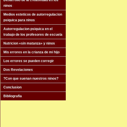
Desarrollo de la creatividad en los
ninos
Medios esteticos de autorregulacion
psiquica para ninos
Autorregulacion psiquica en el
trabajo de los profesores de escuela
Nutricion «sin matanza» y ninos
Mis errores en la crianza de mi hijo
Los errores se pueden corregir
Dos Revelaciones
?Con que suenan nuestros ninos?
Conclusion
Bibliografia