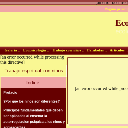
[an error occurred
Pagina princip
Eco
ecol
Galeria ::
Ecopsicologia ::
Trabajo con niños ::
Parábolas ::
Articulos ::
[an error occurred while processing
this directive]
Trabajo espiritual con ninos
Indice:
[an error occurred while proce
Prefacio
?Por que los ninos son diferentes?
Principios fundamentales que deben
ser aplicados al ensenar la
autorregulacion psiquica a los ninos y
adolescentes