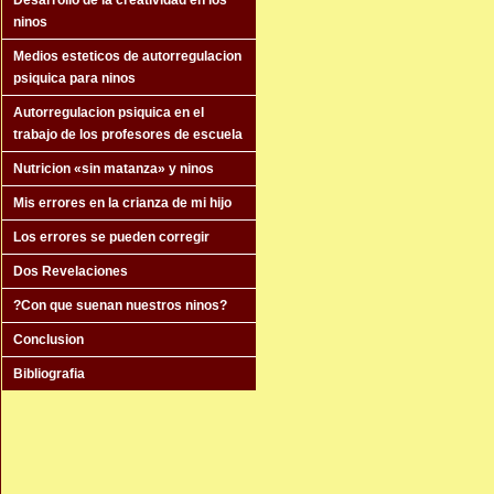
Desarrollo de la creatividad en los
ninos
Medios esteticos de autorregulacion
psiquica para ninos
Autorregulacion psiquica en el
trabajo de los profesores de escuela
Nutricion «sin matanza» y ninos
Mis errores en la crianza de mi hijo
Los errores se pueden corregir
Dos Revelaciones
?Con que suenan nuestros ninos?
Conclusion
Bibliografia