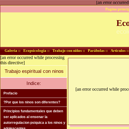
[an error occurred
Pagina princip
Eco
ecol
Galeria ::
Ecopsicologia ::
Trabajo con niños ::
Parábolas ::
Articulos ::
[an error occurred while processing
this directive]
Trabajo espiritual con ninos
Indice:
[an error occurred while proce
Prefacio
?Por que los ninos son diferentes?
Principios fundamentales que deben
ser aplicados al ensenar la
autorregulacion psiquica a los ninos y
adolescentes