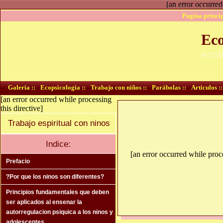
[an error occurred
Pagina princip
Eco
ecol
Galeria ::
Ecopsicologia ::
Trabajo con niños ::
Parábolas ::
Articulos ::
[an error occurred while processing
this directive]
Trabajo espiritual con ninos
Indice:
[an error occurred while proce
Prefacio
?Por que los ninos son diferentes?
Principios fundamentales que deben
ser aplicados al ensenar la
autorregulacion psiquica a los ninos y
adolescentes