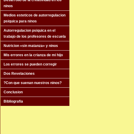
Desarrollo de la creatividad en los
ninos
Medios esteticos de autorregulacion
psiquica para ninos
Autorregulacion psiquica en el
trabajo de los profesores de escuela
Nutricion «sin matanza» y ninos
Mis errores en la crianza de mi hijo
Los errores se pueden corregir
Dos Revelaciones
?Con que suenan nuestros ninos?
Conclusion
Bibliografia