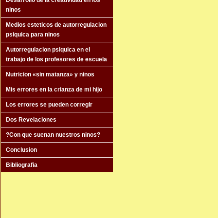
Desarrollo de la creatividad en los
ninos
Medios esteticos de autorregulacion
psiquica para ninos
Autorregulacion psiquica en el
trabajo de los profesores de escuela
Nutricion «sin matanza» y ninos
Mis errores en la crianza de mi hijo
Los errores se pueden corregir
Dos Revelaciones
?Con que suenan nuestros ninos?
Conclusion
Bibliografia