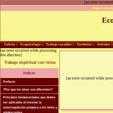
[an error occurred
Pagina princip
Eco
ecol
Galeria ::
Ecopsicologia ::
Trabajo con niños ::
Parábolas ::
Articulos ::
[an error occurred while processing
this directive]
Trabajo espiritual con ninos
Indice:
[an error occurred while proce
Prefacio
?Por que los ninos son diferentes?
Principios fundamentales que deben
ser aplicados al ensenar la
autorregulacion psiquica a los ninos y
adolescentes